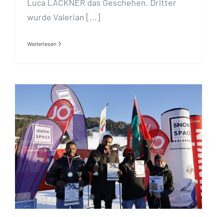
Luca LACKNER das Geschehen. Dritter
wurde Valerian [...]
Weiterlesen
Doppelsiege für Äthiopien und
Kenia bei den Afrikanischen
Rodelmeisterschaften 2025 in
St. Johann