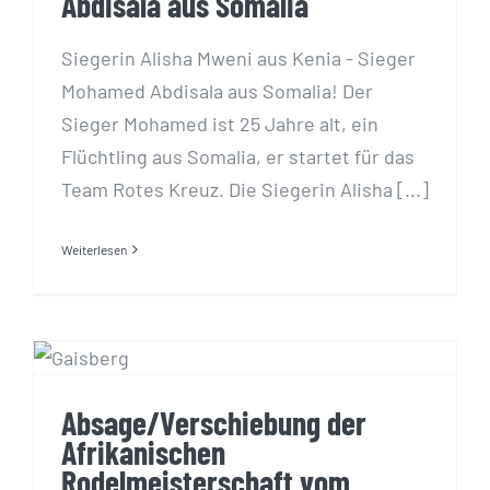
Abdisala aus Somalia
Siegerin Alisha Mweni aus Kenia - Sieger
Mohamed Abdisala aus Somalia! Der
Sieger Mohamed ist 25 Jahre alt, ein
Flüchtling aus Somalia, er startet für das
Team Rotes Kreuz. Die Siegerin Alisha [...]
Weiterlesen
Absage/Verschiebung der
Afrikanischen
Rodelmeisterschaft vom
28./29.12.2021
Absage/Verschiebung der
Afrikanischen
Rodelmeisterschaft vom